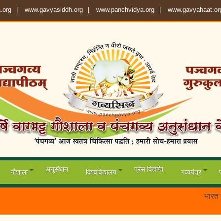
.org
www.gavyasiddh.org
www.panchvidya.org
www.gavyahaat.or
अनुसंधान
प्रेस विज्ञप्ति
गौशाला
विश्वविद्यालय
गव्ययंत्र
भारत में पहल