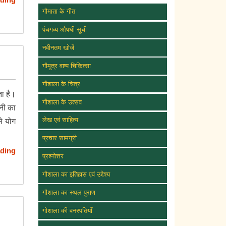
गौमाता के गीत
पंचगव्य औषधी सूची
नवीनतम खोजें
गौमूत्र वाष्प चिकित्सा
गौशाला के चित्र
ता है।
गौशाला के उत्सव
ीनी का
लेख एवं साहित्य
े योग
प्रचार सामग्री
ding
प्रश्नोत्तर
गौशाला का इतिहास एवं उद्देश्य
गौशाला का स्थल पुराण
गोशाला की वनस्पतियाँ