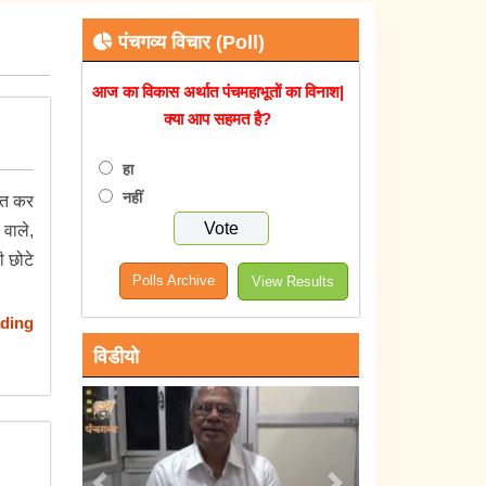
पंचगव्य विचार (Poll)
आज का विकास अर्थात पंचमहाभूतों का विनाश|
क्या आप सहमत है?
हा
नहीं
प्त कर
 वाले,
ी छोटे
Polls Archive
View Results
ding
विडीयो