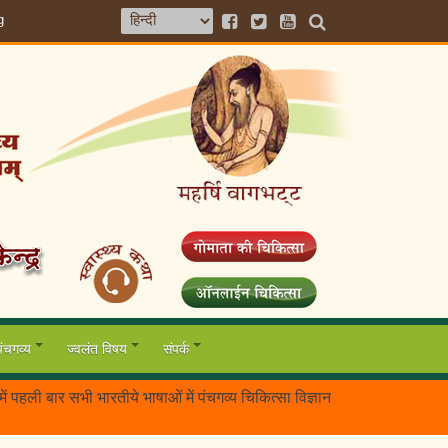
g
पंचगव्य
ज्वलंत विषय
संपर्क
ी बार सभी भारतीये भाषाओं में पंचगव्य चिकित्सा विज्ञान (गऊमाँ के गव्यों) क