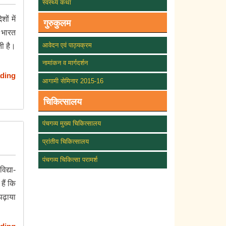
स्वस्थ्य कथा
ों में
गुरुकुलम
ग भारत
आवेदन एवं पाठ्यक्रम
ी है।
नामांकन व मार्गदर्शन
ding
आगामी सेमिनार 2015-16
चिकित्सालय
पंचगव्य मुख्य चिकित्सालय
प्रांतीय चिकित्सालय
पंचगव्य चिकित्सा परामर्श
िद्या-
हैं कि
 पढ़ाया