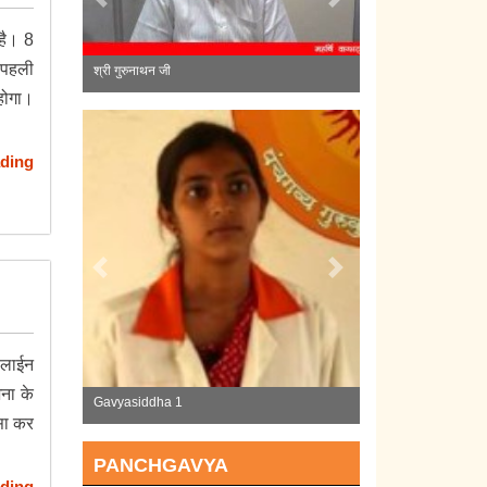
Previous
Next
है। 8
द पहली
श्री गुरुनाथन जी
श्री ए. वितरिवेलु जी
 होगा।
ding
Previous
Next
ई लाईन
ना के
Gavyasiddha 1
Gavyasiddha 2
ऐसा कर
PANCHGAVYA
ding