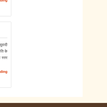
ding
दूवादी
ति के
ा स्तर
ding