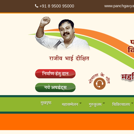
+91 8 9500 95000
www.panchgavya
मुखपृष्ठ
महासम्मेलन
गुरुकुलम
चिकित्सालय