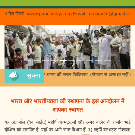
44 96 17 23 मेल लिखें.. www.panchvidya.org Email : gavyarthi@gmail.com – 
Previous
Next
 शरीर, मन और आत्मा की सरल चिकित्सा. (गौमाता से असाध्य नहीं कोई रोग.) औ
भारत और भारतीयतता की स्थापना के इस आन्दोलन में
आपका स्वागत
यह अंतर्जाल (वेब साईट) महर्षि वाग्भट्टजी और अमर बलिदानी राजीव भाई
दीक्षित को समर्पित है. यहाँ पर अभी सात विभाग हैं. 1) महर्षि वाग्भट्ट गोशाला