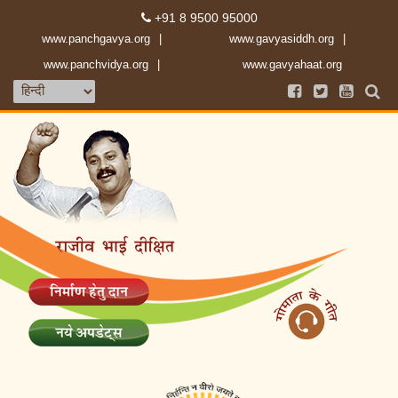
+91 8 9500 95000
www.panchgavya.org
www.gavyasiddh.org
www.panchvidya.org
www.gavyahaat.org