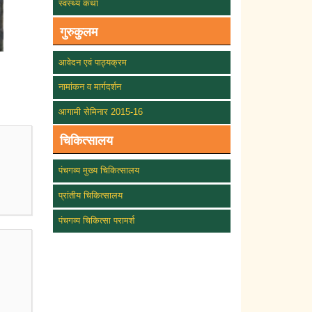
स्वस्थ्य कथा
गुरुकुलम
आवेदन एवं पाठ्यक्रम
नामांकन व मार्गदर्शन
आगामी सेमिनार 2015-16
चिकित्सालय
पंचगव्य मुख्य चिकित्सालय
प्रांतीय चिकित्सालय
पंचगव्य चिकित्सा परामर्श