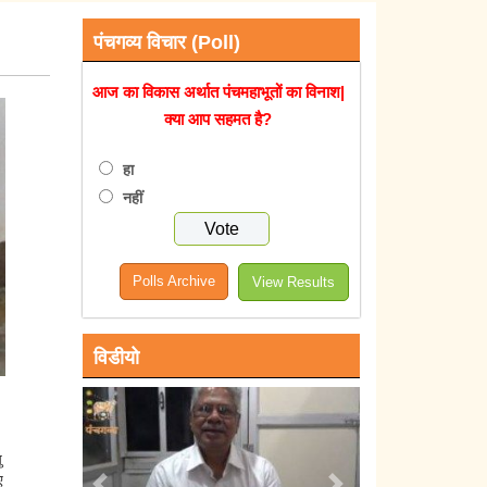
पंचगव्य विचार (Poll)
आज का विकास अर्थात पंचमहाभूतों का विनाश|
क्या आप सहमत है?
हा
नहीं
Polls Archive
View Results
विडीयो
ु
ए