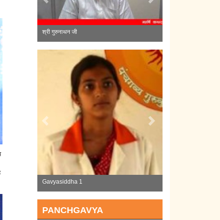
Previous
Next
श्री ए. वितरिवेलु जी
Previous
Next
प
ै
Gavyasiddha 2
PANCHGAVYA