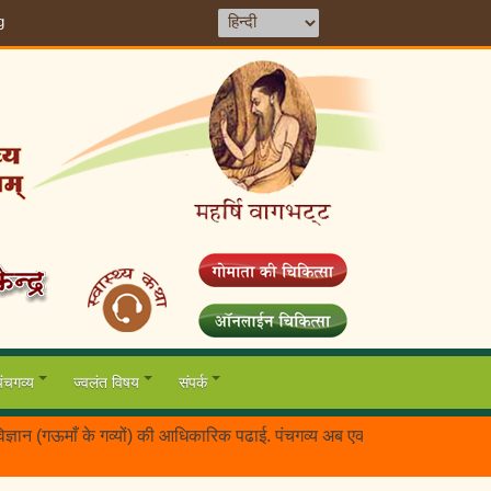
g
पंचगव्य
ज्वलंत विषय
संपर्क
गऊमाँ के गव्यों) की आधिकारिक पढाई. पंचगव्य अब एक सम्पूर्ण चिकित्सा थेरेपी.