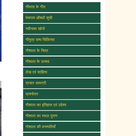
गौमाता के गीत
पंचगव्य औषधी सूची
नवीनतम खोजें
गौमूत्र वाष्प चिकित्सा
गौशाला के चित्र
गौशाला के उत्सव
लेख एवं साहित्य
प्रचार सामग्री
प्रश्नोत्तर
गौशाला का इतिहास एवं उद्देश्य
गौशाला का स्थल पुराण
गोशाला की वनस्पतियाँ