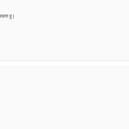
ाहता हु |