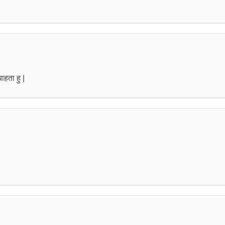
ाहता हु |