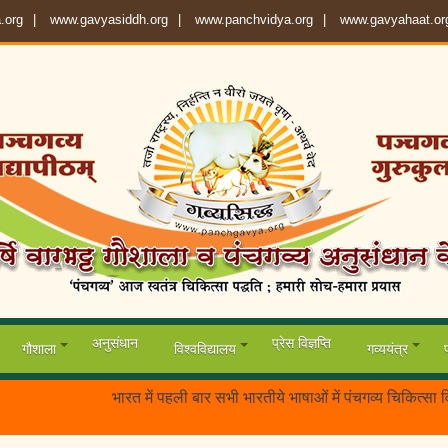
.org
www.gavyasiddh.org
www.panchvidya.org
www.gavyahaat.or
अनुसंधान
प्रेस विज्ञप्ति
गौशाला
विश्वविद्यालय
गव्ययंत्र
भारत में पहली बार सभी भारतीये भाषाओं में पंचगव्य चिकित्सा विज्ञान (