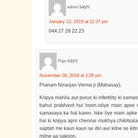
says:
admin
January 12, 2019 at 11:37 pm
044 27 28 22 23
says:
Puja
November 28, 2018 at 1:26 pm
Pranam Niranjan Verma ji (Mahasay),
Kripya mahila aur purus ki infertility ki s
bahut prabhavit hui hoon.isliye main apse m
samasaya ka hal karen. Iske liye main apke 
hai ki kripya apni chennai mukhya chikitsal
saptah me kaun kaun se din aur kitne se kitne
milne aa sakoon.