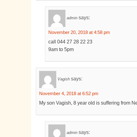
says:
admin
November 20, 2018 at 4:58 pm
call 044 27 28 22 23
9am to 5pm
says:
Vagish
November 4, 2018 at 6:52 pm
My son Vagish, 8 year old is suffering from N
says:
admin