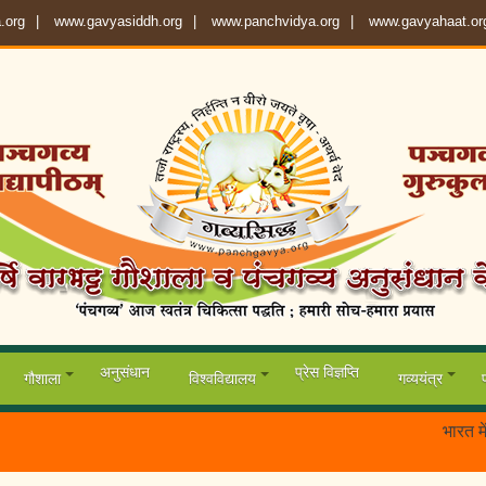
.org
www.gavyasiddh.org
www.panchvidya.org
www.gavyahaat.or
अनुसंधान
प्रेस विज्ञप्ति
गौशाला
विश्वविद्यालय
गव्ययंत्र
भारत में पहली बा