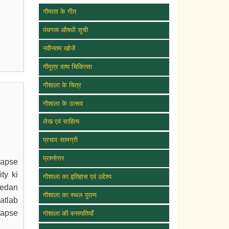
गौमाता के गीत
पंचगव्य औषधी सूची
नवीनतम खोजें
गौमूत्र वाष्प चिकित्सा
गौशाला के चित्र
गौशाला के उत्सव
लेख एवं साहित्य
प्रचार सामग्री
प्रश्नोत्तर
 apse
ty ki
गौशाला का इतिहास एवं उद्देश्य
vedan
गौशाला का स्थल पुराण
atlab
 apse
गोशाला की वनस्पतियाँ