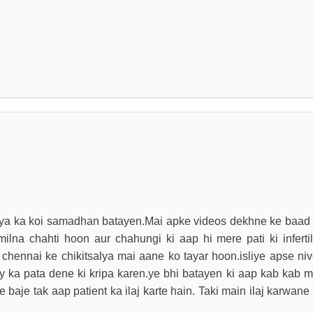
amasya ka koi samadhan batayen.Mai apke videos dekhne ke baad
ilna chahti hoon aur chahungi ki aap hi mere pati ki infertili
chennai ke chikitsalya mai aane ko tayar hoon.isliye apse ni
ay ka pata dene ki kripa karen.ye bhi batayen ki aap kab kab m
 baje tak aap patient ka ilaj karte hain. Taki main ilaj karwane