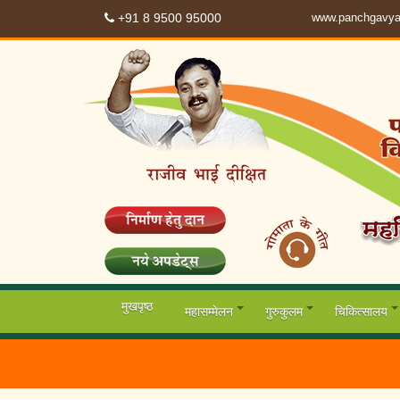
+91 8 9500 95000
www.panchgavya
मुखपृष्ठ
महासम्मेलन
गुरुकुलम
चिकित्सालय