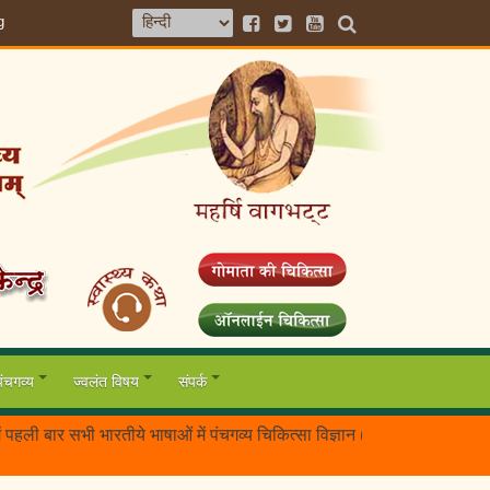
g
पंचगव्य
ज्वलंत विषय
संपर्क
र सभी भारतीये भाषाओं में पंचगव्य चिकित्सा विज्ञान (गऊमाँ के गव्यों) की आध