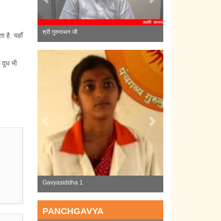
Previous
Next
श्री ए. वितरिवेलु जी
 है. यहाँ
 दूध भी
Previous
Next
Gavyasiddha 2
PANCHGAVYA