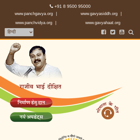
+91 8 9500 95000
www.panchgavya.org
www.gavyasiddh.org
www.panchvidya.org
www.gavyahaat.org