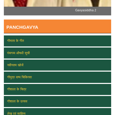
Gavyasiddha 2
PANCHGAVYA
गौमाता के गीत
पंचगव्य औषधी सूची
नवीनतम खोजें
गौमूत्र वाष्प चिकित्सा
गौशाला के चित्र
गौशाला के उत्सव
लेख एवं साहित्य