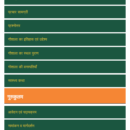
प्रचार सामग्री
प्रश्नोत्तर
गौशाला का इतिहास एवं उद्देश्य
गौशाला का स्थल पुराण
गोशाला की वनस्पतियाँ
स्वस्थ्य कथा
गुरुकुलम
आवेदन एवं पाठ्यक्रम
नामांकन व मार्गदर्शन