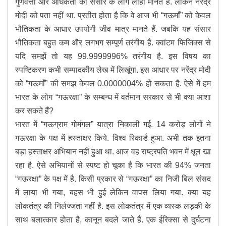
गुणवत्ता और अधिकता को संसार के लोग लोहा मानते हैं. लेकिन नरेंद्र
मोदी को पता नहीं था. प्रतीत होता है कि वे आज भी “गऊमाँ” को केवल
भौतिकता के आधार उपयोगी जीव मात्र मानते हैं. जबकि यह संसार
भौतिकता बहुत कम और लगभग सम्पूर्ण तरंगीय है. क्वांटम फिजिक्स से
यदि समझें तो यह 99.9999996% तरंगीय है. इस विषय का
स्पष्टिकरण कभी सम्पादकीय लेख में लिखूंगा. इस आधार पर नरेंद्र मोदी
को “गऊमाँ” की समझ केवल 0.0000004% हो सकता है. ऐसे में हम
भारत के लोग “गऊरक्षा” के सम्बन्ध में वर्तमान सरकार से भी क्या आशा
कर सकते हैं?
भारत में “गऊग्राम गोमंगल” यात्रा निकाली गई. 14 करोड़ लोगों ने
गऊरक्षा के पक्ष में हस्ताक्षर किये. विश्व रिकार्ड हुआ. अभी तक इतना
बड़ा हस्ताक्षर अभियान नहीं हुआ था. आज वह राष्ट्रपति भवन में धूल खा
रहा है. ऐसे अभियानों से स्पष्ट हो चूका है कि भारत की 94% जनता
“गऊरक्षा” के पक्ष में है. किसी प्रकार से “गऊरक्षा” का निजी बिल संसद
में लाया भी गया, बहस भी हुई लेकिन वापस लिया गया. क्या यह
लोकतंत्र की निर्लज्जता नहीं है. इस लोकतंत्र में एक व्यस्क लड़की के
साथ बलात्कार होता है, कानून बदले जाते हैं. एक ईरिक्सा से दुर्घटना