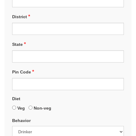
*
District
*
State
*
Pin Code
Diet
Veg
Non-veg
Behavior