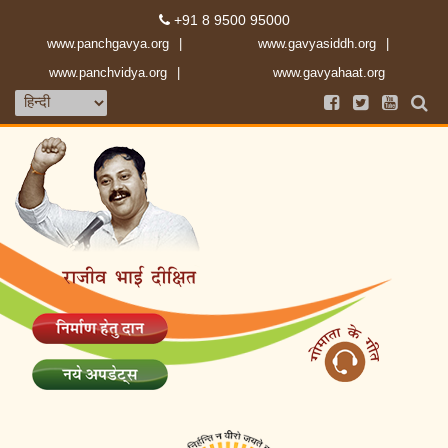
+91 8 9500 95000
www.panchgavya.org
www.gavyasiddh.org
www.panchvidya.org
www.gavyahaat.org