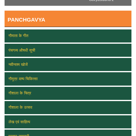
PANCHGAVYA
गौमाता के गीत
पंचगव्य औषधी सूची
नवीनतम खोजें
गौमूत्र वाष्प चिकित्सा
गौशाला के चित्र
गौशाला के उत्सव
लेख एवं साहित्य