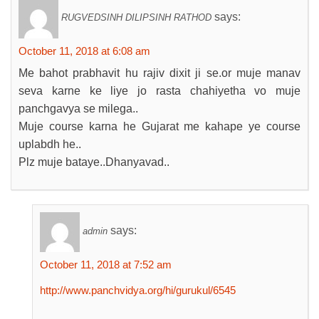
says:
RUGVEDSINH DILIPSINH RATHOD
October 11, 2018 at 6:08 am
Me bahot prabhavit hu rajiv dixit ji se.or muje manav
seva karne ke liye jo rasta chahiyetha vo muje
panchgavya se milega..
Muje course karna he Gujarat me kahape ye course
uplabdh he..
Plz muje bataye..Dhanyavad..
says:
admin
October 11, 2018 at 7:52 am
http://www.panchvidya.org/hi/gurukul/6545