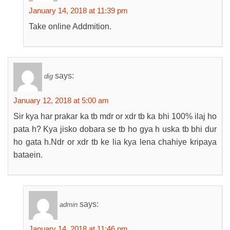
January 14, 2018 at 11:39 pm
Take online Addmition.
says:
dig
January 12, 2018 at 5:00 am
Sir kya har prakar ka tb mdr or xdr tb ka bhi 100% ilaj ho
pata h? Kya jisko dobara se tb ho gya h uska tb bhi dur
ho gata h.Ndr or xdr tb ke lia kya lena chahiye kripaya
bataein.
says:
admin
January 14, 2018 at 11:46 pm