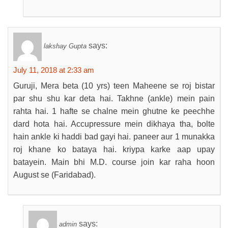
says:
lakshay Gupta
July 11, 2018 at 2:33 am
Guruji, Mera beta (10 yrs) teen Maheene se roj bistar
par shu shu kar deta hai. Takhne (ankle) mein pain
rahta hai. 1 hafte se chalne mein ghutne ke peechhe
dard hota hai. Accupressure mein dikhaya tha, bolte
hain ankle ki haddi bad gayi hai. paneer aur 1 munakka
roj khane ko bataya hai. kriypa karke aap upay
batayein. Main bhi M.D. course join kar raha hoon
August se (Faridabad).
says:
admin