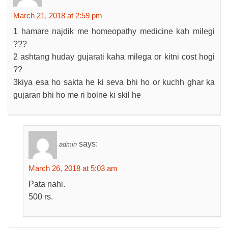
March 21, 2018 at 2:59 pm
1 hamare najdik me homeopathy medicine kah milegi
???
2 ashtang huday gujarati kaha milega or kitni cost hogi
??
3kiya esa ho sakta he ki seva bhi ho or kuchh ghar ka
gujaran bhi ho me ri bolne ki skil he
says:
admin
March 26, 2018 at 5:03 am
Pata nahi.
500 rs.