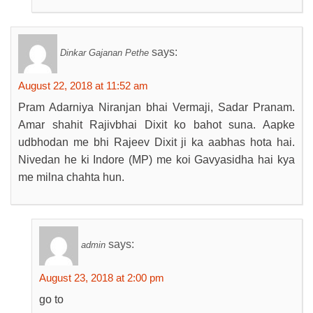
says:
Dinkar Gajanan Pethe
August 22, 2018 at 11:52 am
Pram Adarniya Niranjan bhai Vermaji, Sadar Pranam.
Amar shahit Rajivbhai Dixit ko bahot suna. Aapke
udbhodan me bhi Rajeev Dixit ji ka aabhas hota hai.
Nivedan he ki Indore (MP) me koi Gavyasidha hai kya
me milna chahta hun.
says:
admin
August 23, 2018 at 2:00 pm
go to