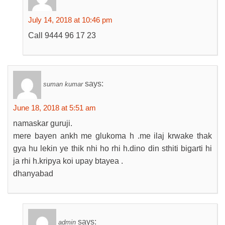
July 14, 2018 at 10:46 pm
Call 9444 96 17 23
says:
suman kumar
June 18, 2018 at 5:51 am
namaskar guruji.
mere bayen ankh me glukoma h .me ilaj krwake thak
gya hu lekin ye thik nhi ho rhi h.dino din sthiti bigarti hi
ja rhi h.kripya koi upay btayea .
dhanyabad
says:
admin