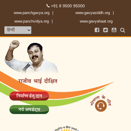
+91 8 9500 95000
www.panchgavya.org
www.gavyasiddh.org
www.panchvidya.org
www.gavyahaat.org