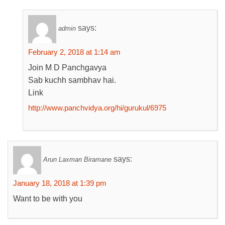
says:
admin
February 2, 2018 at 1:14 am
Join M D Panchgavya
Sab kuchh sambhav hai.
Link
http://www.panchvidya.org/hi/gurukul/6975
says:
Arun Laxman Biramane
January 18, 2018 at 1:39 pm
Want to be with you