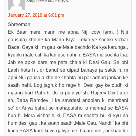
says:
Satyender Kumar
January 27, 2018 at 6:01 pm
Shreeman,
Ek Baar mere mann me apna Niji cow farm. ( Niji
gausula) kholne ka Mann Kiya. Lekin ye sochkr vichar
Badal Gaya ki , m gau ke Male bachdo Ka kya karunga ,
kyunki male calf ka koi use nahi h. EASA me sochta tha.
Jab se apke bare me pata chala ki Desi Gau. Se bhi
Labh hota h , or bahut se utpad banaye ja sakte h, m
apni Niji gausala kholne chahta hu par adhuri jankari ke
saath nahi. Log jagruk ho rage h. Desi gay ke dudh ki
maang bad Rahi h. Jo ki pujniye sh. Rajeev Dixit ji or
sh. Baba Ramdev ji ke sawdesi andolan ki mehrbani
se’ or Anya bahut se mahapursho ki mehnat se EASA
hua h. Mera vichar h ki, EASA m sochta hu ki kyu na
hum desi gau , ke saath saath ,Male Gau, Nandi,’ ka bhi
kuch EASA kare ki vo galiyo me, bajaro me , or shaulter