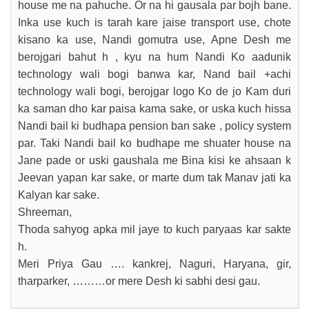
house me na pahuche. Or na hi gausala par bojh bane.
Inka use kuch is tarah kare jaise transport use, chote
kisano ka use, Nandi gomutra use, Apne Desh me
berojgari bahut h , kyu na hum Nandi Ko aadunik
technology wali bogi banwa kar, Nand bail +achi
technology wali bogi, berojgar logo Ko de jo Kam duri
ka saman dho kar paisa kama sake, or uska kuch hissa
Nandi bail ki budhapa pension ban sake , policy system
par. Taki Nandi bail ko budhape me shuater house na
Jane pade or uski gaushala me Bina kisi ke ahsaan k
Jeevan yapan kar sake, or marte dum tak Manav jati ka
Kalyan kar sake.
Shreeman,
Thoda sahyog apka mil jaye to kuch paryaas kar sakte
h.
Meri Priya Gau …. kankrej, Naguri, Haryana, gir,
tharparker, ………or mere Desh ki sabhi desi gau.