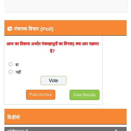
पंचगव्य विचार (Poll)
आज का विकास अर्थात पंचमहाभूतों का विनाश| क्या आप सहमत
है?
हा
नहीं
Polls Archive
View Results
विडीयो
श्री गुरुनाथन जी