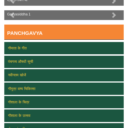
Previous
Next
Gavyasiddha 1
Previous
Next
PANCHGAVYA
गौमाता के गीत
पंचगव्य औषधी सूची
नवीनतम खोजें
गौमूत्र वाष्प चिकित्सा
गौशाला के चित्र
गौशाला के उत्सव