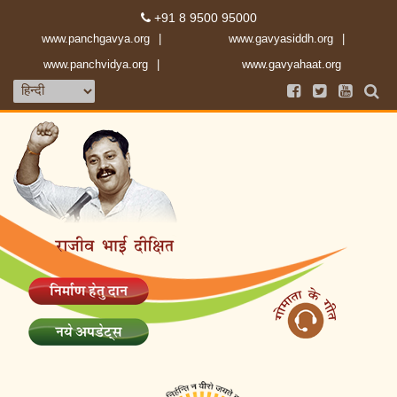
+91 8 9500 95000
www.panchgavya.org
www.gavyasiddh.org
www.panchvidya.org
www.gavyahaat.org