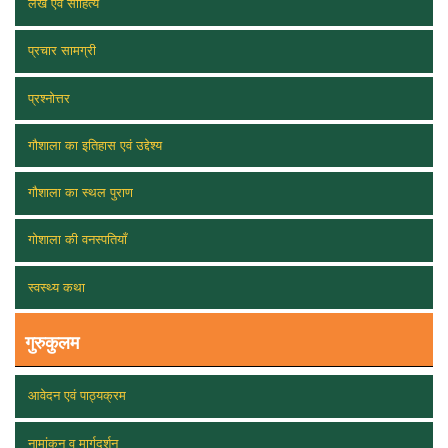
लेख एवं साहित्य
प्रचार सामग्री
प्रश्नोत्तर
गौशाला का इतिहास एवं उद्देश्य
गौशाला का स्थल पुराण
गोशाला की वनस्पतियाँ
स्वस्थ्य कथा
गुरुकुलम
आवेदन एवं पाठ्यक्रम
नामांकन व मार्गदर्शन